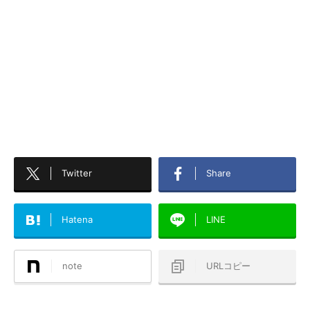
Twitter
Share
Hatena
LINE
note
URLコピー