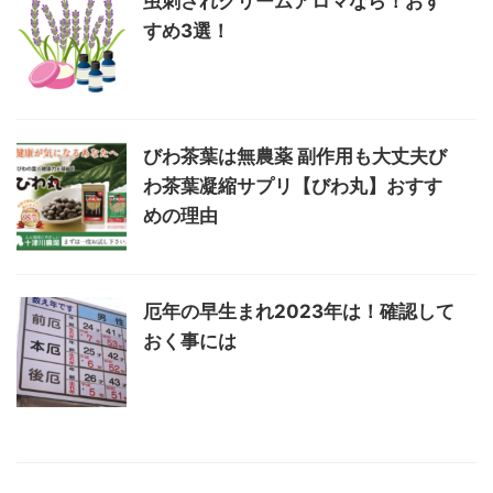
虫刺されクリームアロマなら！おす
すめ3選！
びわ茶葉は無農薬 副作用も大丈夫び
わ茶葉凝縮サプリ【びわ丸】おすす
めの理由
厄年の早生まれ2023年は！確認して
おく事には