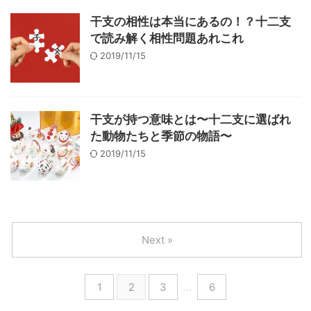
干支の相性は本当にあるの！？十二支
で読み解く相性問題あれこれ
2019/11/15
干支が持つ意味とは〜十二支に選ばれ
た動物たちと季節の物語〜
2019/11/15
Next »
1
2
3
…
6