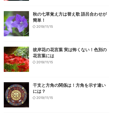
秋の七草覚え方は替え歌 語呂合わせが
簡単！
2019/11/15
彼岸花の花言葉 実は怖くない！色別の
花言葉には
2019/11/15
干支と方角の関係は！方角を示す違い
には？
2019/11/15